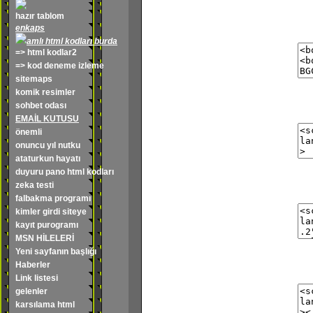
hazır tablom
enkaps
amlı html kodları burda
=> html kodlar2
=> kod deneme izleme
sitemaps
komik resimler
sohbet odası
EMAİL KUTUSU
önemli
onuncu yıl nutku
ataturkun hayatı
duyuru pano html kodları
zeka testi
falbakma programı
kimler girdi siteye
kayıt purogramı
MSN HİLELERİ
Yeni sayfanın başlığı
Haberler
Link listesi
gelenler
karsılama html