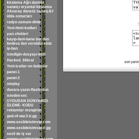
kiralama Ağrı dansöz
sanatçı oryantal kiralama
Aksaray dansöz sanatç&#
idda-sonucları
radyo-zamanı-dinle
Yeni-html-kodlari
yazı efekleri
kayıp-ilani-bana bur dan
bedeva ilan verebilersiniz
ip-ban
istedigin-dosyayı-indir
Hacked_66kral
son yarım
Yeni-icatlar-ve-buluslar
panel-1
panel-2
omplay
duvara-yazın-flash-olun
istedini-sec
UYDUDAN DÜNYAMIZI-
İZLEME- KODU
reklamlar msngirisi
god-of-war3.tr.gg
www.seslideisimvar.com
www.seslideisimvar.tr.gg
sesli de iş var