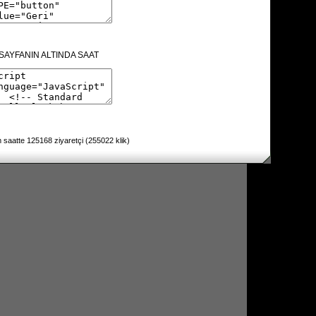
SAYFANIN ALTINDA SAAT
 saatte 125168 ziyaretçi (255022 klik)