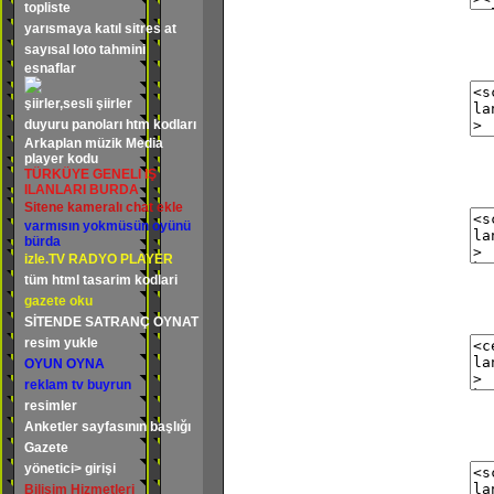
topliste
yarısmaya katıl sitres at
sayısal loto tahmini
esnaflar
şiirler,sesli şiirler
duyuru panoları htm kodları
Arkaplan müzik Media
player kodu
TÜRKÜYE GENELI IŞ
ILANLARI BURDA
Sitene kameralı chat ekle
varmısın yokmüsün oyünü
bürda
izle.TV RADYO PLAYER
tüm html tasarim kodlari
gazete oku
SİTENDE SATRANÇ OYNAT
resim yukle
OYUN OYNA
reklam tv buyrun
resimler
Anketler sayfasının başlığı
Gazete
yönetici> girişi
Bilişim Hizmetleri