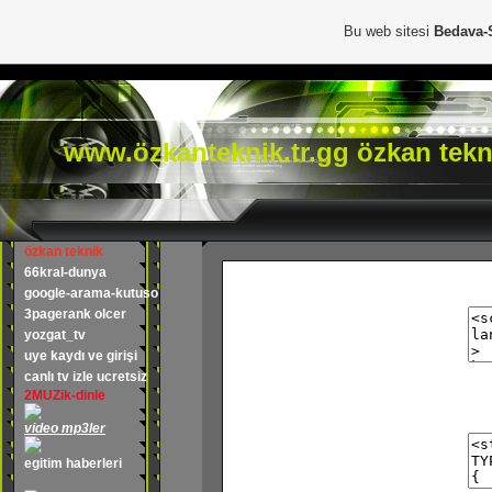
Bu web sitesi
Bedava-
www.özkanteknik.tr.gg özkan tekn
özkan teknik
66kral-dunya
google-arama-kutuso
3pagerank olcer
yozgat_tv
uye kaydı ve girişi
canlı tv izle ucretsiz
2MUZik-dinle
video mp3ler
egitim haberleri