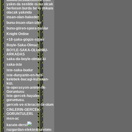
wwww.seslideisimvar.com
yakın da seslide ısınız olcak
herkesın burda bır is imkanı
olacak yakında
insan-olan-hakeder
bunu-insan-olan-izler
bunu-gören-spora-baslar
Knight Online
+18-şaka-gögüs-süper
Boyle-Saka-Olmaz
BOYLE-SAKA-OLURMU-
ARKADAS
saka-da-boyle-olmaz-ki
saka-iste
iste-saka-budur
iste-dunyanin-en-hizli-
kelebek-bucagi-kullanan-
kizi.
te-operasyon-aninin-ilk-
Goruntusu
Iste-gercek-hayalet-
goruntusu.
gercek-ve-icleracisi-bi-olum
CINLERIN-GERCEK-
GORUNTULERI.
msn-ac
karate-dersi
ruzgardan-elektırık-uretımı