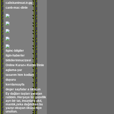
caliskaninsat.tr.gg
canlı-mac-dinle
ilginc-bilgiler
ilgin-haberler
bitkilerinmucizesi
Online Kuran-ı Kerim Dinle
aglama-yar
tasarım htm kodlari
duyuru
kıvrılansayfa
deger sayfalar a tıklayın
Ey dağları taşları yaratan
rabbim. Herşeye bir güzellik
ayrı bir tat, insanlara akıl,
mantık,zeka dağıtırken bu
yazıyı okuyan öküzü niye
unuttun.