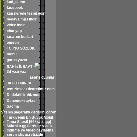
kod_deme
facebook
kim nerede tespit edin
bedava mp3 indir
video indir
chat yap
tasarım kodlari
omegle
TC.İNG SÖZLÜK
menü
gorus yazın
SAHİn-İNSAAT>
3d yazi yaz
aşans oyunları sonuçları
3KOOT NİNJA
temizinsaat.ticaretimiz.com
Dedektiflik:)hizmeti
Deneme~sayfası
Saçma
Sitenin.pagerank.değerini.öğren
Türkiyenin En Büyük Mobil
Tema Sitesi! [66kral.tr.gg]
66kral.tr.gg ücretsiz video
indirme ve video paylaşma
servisidir, ücretsizdir!