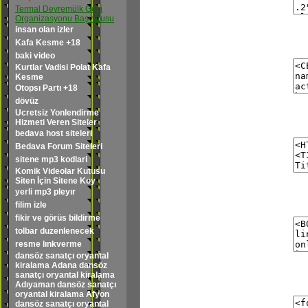
Termal Devremülk Gezi
Organizasyonu Başvurusu
insan olan izler
Kafa Kesme +18
baki video
Kurtlar Vadisi Polat Kafa
Kesme
Otopsı Partı +18
dövüz
Ucretsiz Yonlendirme
Hizmeti Veren Siteler
bedava host siteleri
Bedava Forum Siteleri
sitene mp3 kodlari
Komik Videolar Kutusu
Siten İçin Sitene Koy
yerli mp3 pleyır
filim izle
fikir ve görüs bildirme
tolbar duzenlenecek
resme lınkverme
dansöz sanatçı oryantal
kiralama Adana dansöz
sanatçı oryantal kiralama
Adıyaman dansöz sanatçı
oryantal kiralama Afyon
dansöz sanatçı oryantal